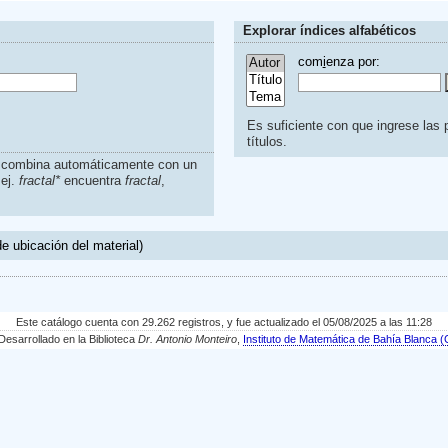
Explorar índices alfabéticos
com
i
enza por:
Es suficiente con que ingrese las p
títulos.
s combina automáticamente con un
.ej.
fractal*
encuentra
fractal
,
e ubicación del material)
Este catálogo cuenta con 29.262 registros, y fue actualizado el 05/08/2025 a las 11:28
sarrollado en la Biblioteca
Dr. Antonio Monteiro
,
Instituto de Matemática de Bahía Blanc