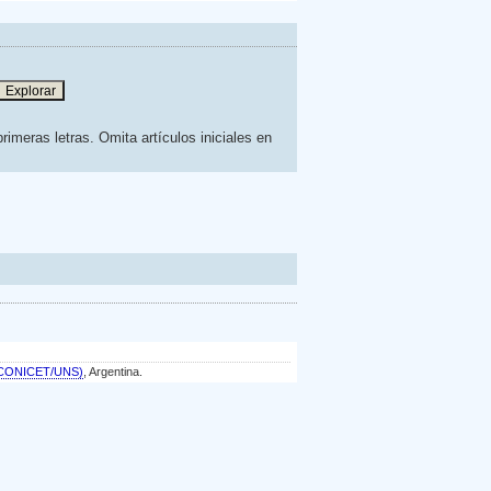
rimeras letras. Omita artículos iniciales en
a (CONICET/UNS)
, Argentina.