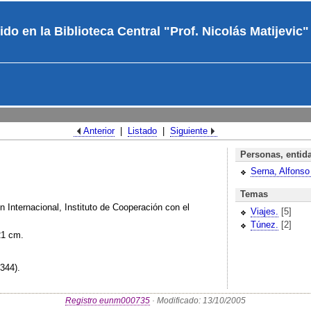
ido en la Biblioteca Central "Prof. Nicolás Matijevic"
Anterior
|
Listado
|
Siguiente
Personas, entid
Serna, Alfonso 
Temas
 Internacional, Instituto de Cooperación con el
Viajes.
[5]
Túnez.
[2]
 21 cm.
-344).
Registro eunm000735
· Modificado: 13/10/2005