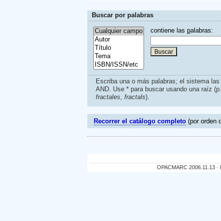
Buscar por palabras
contiene las
p
alabras:
Escriba una o más palabras; el sistema la
AND. Use * para buscar usando una raíz (p
fractales
,
fractals
).
Recorrer el catálogo completo
(por orden d
OPACMARC 2006.11.13 · De