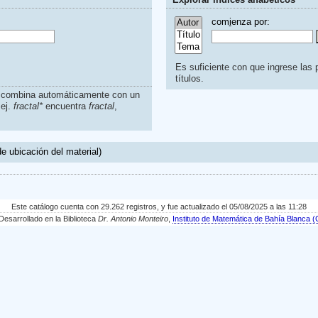
com
i
enza por:
Es suficiente con que ingrese las p
títulos.
s combina automáticamente con un
.ej.
fractal*
encuentra
fractal
,
e ubicación del material)
Este catálogo cuenta con 29.262 registros, y fue actualizado el 05/08/2025 a las 11:28
sarrollado en la Biblioteca
Dr. Antonio Monteiro
,
Instituto de Matemática de Bahía Blanc