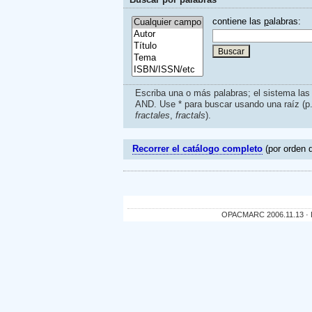
contiene las
p
alabras:
Escriba una o más palabras; el sistema la
AND. Use * para buscar usando una raíz (p
fractales
,
fractals
).
Recorrer el catálogo completo
(por orden d
OPACMARC 2006.11.13 · De